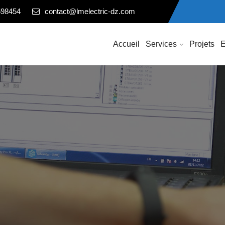
598454
contact@lmelectric-dz.com
Accueil
Services
Projets
E