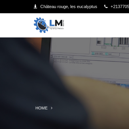
Château rouge, les eucalyptus
+213770
HOME
GAZODUC – BJ ATEX