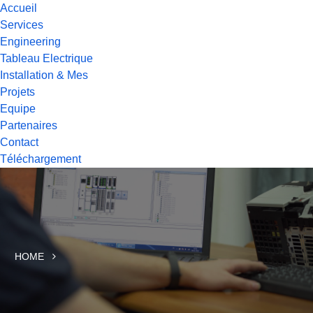
Accueil
Services
Engineering
Tableau Electrique
Installation & Mes
Projets
Equipe
Partenaires
Contact
Téléchargement
HOME
MOTORISATION DES VANNES