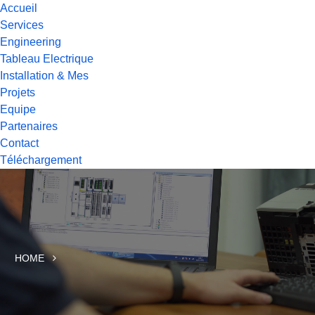
Accueil
Services
Engineering
Tableau Electrique
Installation & Mes
Projets
Equipe
Partenaires
Contact
Téléchargement
HOME
STATION DE TRAITEMENT DES EAUX INDUSTRIEL